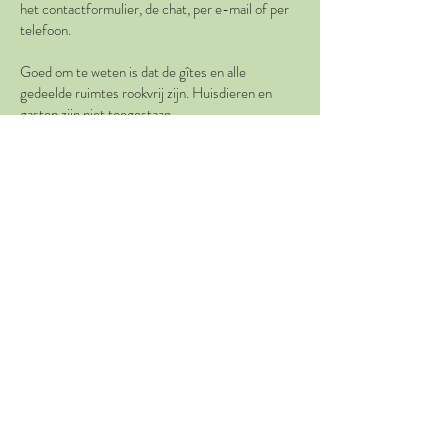
het contactformulier, de chat, per e-mail of per
telefoon.
Goed om te weten is dat de gîtes en alle
gedeelde ruimtes rookvrij zijn. Huisdieren en
gasten zijn niet toegestaan.
210 Chemin du Grès
30200, Saint Michel d'Euzet
France
Anne is bereikbaar op:
+31 6 1716 5242
+33 7 4988 5863
info@lemassaintmichel.fr