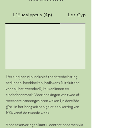
L'Eucalyptus (4p)
Les Cyprès (4-5p)
Deze prijzen zijn inclusief toeristenbelasting,
bedlinnen, handdoeken, badlakens (uitsluitend
voor bij het zwembad), keukenlinnen en
eindschoonmaak. Voor boekingen van twee of
meerdere aaneengesloten weken (in dezelfde
gîte) in het hoogseizoen geldt een korting van
10% vanaf de tweede week.
Voor reserveringen kunt u contact opnemen
via