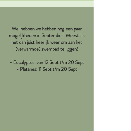
Wel hebben we hebben nog een paar
mogelijkheden in September! Meestal is
het dan juist heerlijk weer om aan het
(verwarmde) zwembad te liggen!
- Eucalyptus: van 12 Sept t/m 20 Sept
- Platanes: 11 Sept t/m 20 Sept